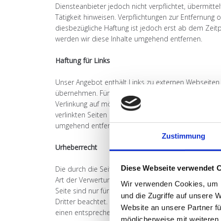
Diensteanbieter jedoch nicht verpflichtet, übermit
Tätigkeit hinweisen. Verpflichtungen zur Entfernun
diesbezügliche Haftung ist jedoch erst ab dem Zei
werden wir diese Inhalte umgehend entfernen.
Haftung für Links
Unser Angebot enthält Links zu externen Webseiten D
übernehmen. Für die Inhalte der verlinkten Seiten is
Verlinkung auf mögliche Rechtsverstöße überprüft. R
verlinkten Seiten ist jedoch ohne konkrete Anhalts
umgehend entfernen.
Zustimmung
Urheberrecht
Diese Webseite verwendet 
Die durch die Seitenbetreiber erstellten Inhalte un
Art der Verwertung außerhalb der Grenzen des Urheb
Wir verwenden Cookies, um I
Seite sind nur für den privaten, nicht kommerziellen
und die Zugriffe auf unsere 
Dritter beachtet. Insbesondere werden Inhalte Dritt
Website an unsere Partner fü
einen entsprechenden Hinweis. Bei Bekanntwerden v
möglicherweise mit weiteren