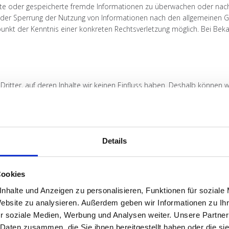
telte oder gespeicherte fremde Informationen zu überwachen oder nac
g oder Sperrung der Nutzung von Informationen nach den allgemeinen G
tpunkt der Kenntnis einer konkreten Rechtsverletzung möglich. Bei B
ritter, auf deren Inhalte wir keinen Einfluss haben. Deshalb können 
t stets der jeweilige Anbieter oder Betreiber der Seiten verantwortlich
echtswidrige Inhalte waren zum Zeitpunkt der Verlinkung nicht erkennb
punkte einer Rechtsverletzung nicht zumutbar. Bei Bekanntwerden von 
Details
Cookies
d Werke auf diesen Seiten unterliegen dem deutschen Urheberrecht. Die 
errechtes bedürfen der schriftlichen Zustimmung des jeweiligen Auto
nhalte und Anzeigen zu personalisieren, Funktionen für soziale
 Gebrauch gestattet. Soweit die Inhalte auf dieser Seite nicht vom Be
Website zu analysieren. Außerdem geben wir Informationen zu I
er als solche gekennzeichnet. Sollten Sie trotzdem auf eine Urheberr
r soziale Medien, Werbung und Analysen weiter. Unsere Partner
on Rechtsverletzungen werden wir derartige Inhalte umgehend entfer
 Daten zusammen, die Sie ihnen bereitgestellt haben oder die s