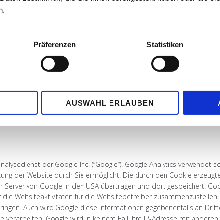
n.
ne Angabe personenbezogener Daten möglich. Soweit auf unseren Seit
Präferenzen
Statistiken
gt dies, soweit möglich, stets auf freiwilliger Basis. Diese Daten we
 Internet (z.B. bei der Kommunikation per E-Mail) Sicherheitslücken a
eröffentlichten Kontaktdaten durch Dritte zur Übersendung von nich
idersprochen. Die Betreiber der Seiten behalten sich ausdrücklich rech
AUSWAHL ERLAUBEN
r.
alysedienst der Google Inc. (“Google“). Google Analytics verwendet s
ung der Website durch Sie ermöglicht. Die durch den Cookie erzeugt
inen Server von Google in den USA übertragen und dort gespeichert. Go
die Websiteaktivitäten für die Websitebetreiber zusammenzustellen
ingen. Auch wird Google diese Informationen gegebenenfalls an Dritte
e verarbeiten. Google wird in keinem Fall Ihre IP-Adresse mit anderen