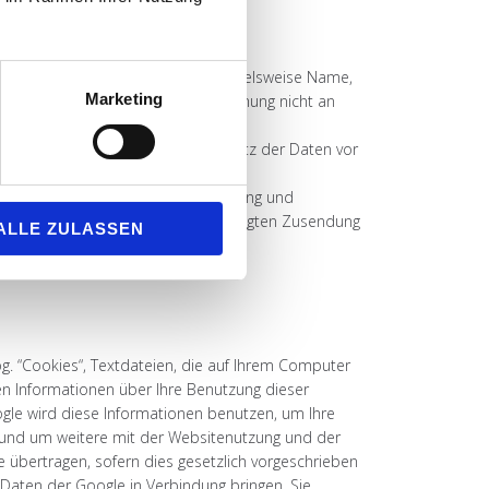
en personenbezogene Daten (beispielsweise Name,
Marketing
rden ohne Ihre ausdrückliche Zustimmung nicht an
ufweisen kann. Ein lückenloser Schutz der Daten vor
t ausdrücklich angeforderter Werbung und
tliche Schritte im Falle der unverlangten Zusendung
ALLE ZULASSEN
og. “Cookies“, Textdateien, die auf Ihrem Computer
en Informationen über Ihre Benutzung dieser
ogle wird diese Informationen benutzen, um Ihre
 und um weitere mit der Websitenutzung und der
 übertragen, sofern dies gesetzlich vorgeschrieben
 Daten der Google in Verbindung bringen. Sie