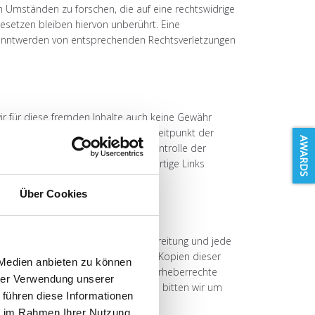
h Umständen zu forschen, die auf eine rechtswidrige
esetzen bleiben hiervon unberührt. Eine
ekanntwerden von entsprechenden Rechtsverletzungen
wir für diese fremden Inhalte auch keine Gewähr
. Die verlinkten Seiten wurden zum Zeitpunkt der
AWARDS
ar. Eine permanente inhaltliche Kontrolle der
Rechtsverletzungen werden wir derartige Links
Über Cookies
Vervielfältigung, Bearbeitung, Verbreitung und jede
rs bzw. Erstellers. Downloads und Kopien dieser
 Medien anbieten zu können
treiber erstellt wurden, werden die Urheberrechte
hrer Verwendung unserer
echtsverletzung aufmerksam werden, bitten wir um
 führen diese Informationen
nen.
ie im Rahmen Ihrer Nutzung