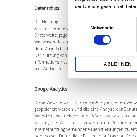
der Dienste gesammelt habe
Datenschutz
Einwilligungsauswahl
Die Nutzung unserer Webseite ist in der Regel oh
Notwendig
Anschrift oder eMail-Adressen) erhoben werden, erfol
Dritte weitergegeben.
Wir weisen darauf hin, dass die Datenübertragung im
dem Zugriff durch Dritte ist nicht möglich.
Der Nutzung von im Rahmen der Impressumspflicht v
Informationsmaterialien wird hiermit ausdrücklich w
ABLEHNEN
von Werbeinformationen, etwa durch Spam-Mails, vo
Google Analytics
Diese Website benutzt Google Analytics, einen Weban
gespeichert werden und die eine Analyse der Benutz
Website (einschließlich Ihrer IP-Adresse) wird an e
Nutzung der Website auszuwerten, um Reports über 
Internetnutzung verbundene Dienstleistungen zu erbr
oder soweit Dritte diese Daten im Auftrag von Googl